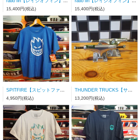
ratio fin【レイシオフィン】FMS(フラップモータースピードフィン) FCSⅡ用 クワッドサイドorロング用スタビ ブルーボーダー
ratio fin【レイシオフィン】FMS(フラップモータースピードフィン) FCSⅡ用 クワッドサイドorロング用スタビ ブラックペーズリー
15,400円(税込)
15,400円(税込)
SPITFIRE【スピットファイアーキッズTシャツ】BIGHEAD S/S KID'S TEE BLUE/WHITE
THUNDER TRUCKS【サンダートラック】スケートボードトラック POLISHED LIGHTS II
4,950円(税込)
13,200円(税込)