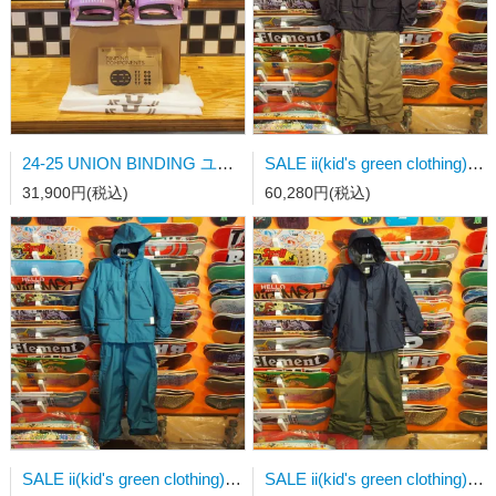
24-25 UNION BINDING ユニオンビンディング ROSA(womens) VIOLET 日本正規品
SALE ii(kid's green clothing) OGA JKT(150,D.PURPLE)/BIB PT(XLサイズ,SAND)上下セット販売
31,900円(税込)
60,280円(税込)
SALE ii(kid's green clothing) OGA JKT(150,CYAN)/BIB PT(XLサイズ,CYAN)上下セット販売
SALE ii(kid's green clothing) FREE JKT(130,NAVY)/BIB PT(Lサイズ,KAHKI)上下セット販売