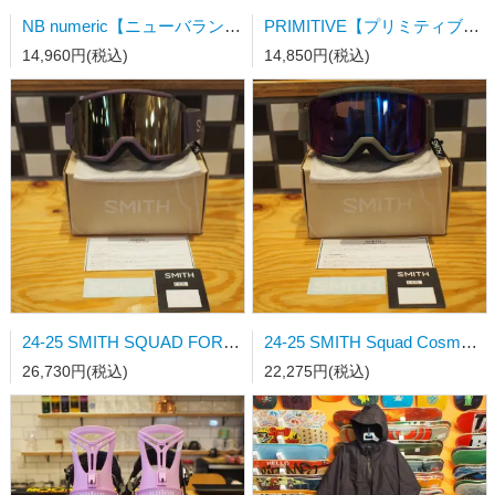
NB numeric【ニューバランス】スケートシューズ UN808LSC
PRIMITIVE【プリミティブ】スケートボードデッキ MOTA CLASH PURPLE 8.0×31.75wb14.19
14,960円(税込)
14,850円(税込)
24-25 SMITH SQUAD FOREST CP Pro Photochromic Blue Mirror 調光レンズ日本正規品
24-25 SMITH Squad Cosmos CP Sun Black Gold Mirror 日本正規品
26,730円(税込)
22,275円(税込)