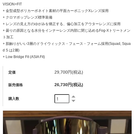
VISION+FIT
+ 金型成型ポリカーボネイト素材の平面カーボニックXレンズ採用
+ クロマポップレンズ標準装備
+ レンズの見え方のゆがみを矯正する、偏心加工をアウターレンズに採用
+ 曇りの原因となる水分をインナーレンズ内部に閉じ込めるFog-Xトリートメン
ト加工
+ 肌触りがいい3層のドライウィックス・フェース・フォーム採用(Squad, Squa
d S は2層)
+ Low Bridge Fit (ASIA Fit)
29,700円(税込)
定価
26,730円(税込)
販売価格
購入数