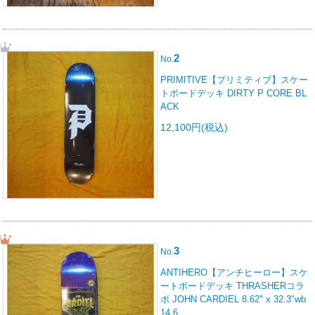
2
No.
PRIMITIVE【プリミティブ】スケー
トボードデッキ DIRTY P CORE BL
ACK
12,100円(税込)
3
No.
ANTIHERO【アンチヒーロー】スケ
ートボードデッキ THRASHERコラ
ボ JOHN CARDIEL 8.62" x 32.3"wb
14.6