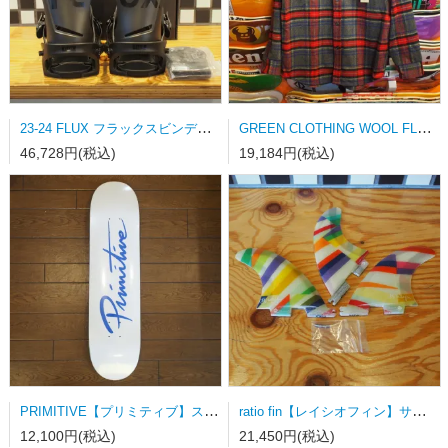
23-24 FLUX フラックスビンディング DS-LTD MATT BLACK Mサイズ
GREEN CLOTHING WOOL FLANNEL SHRAT Lサイズ
46,728円(税込)
19,184円(税込)
PRIMITIVE【プリミティブ】スケートボードデッキ NUEVO SCRIPT WHITE/DODGERS BLUE
ratio fin【レイシオフィン】サーフボードフィン FCSⅡ用トライフィン Sサイズ カラーストライプ
12,100円(税込)
21,450円(税込)