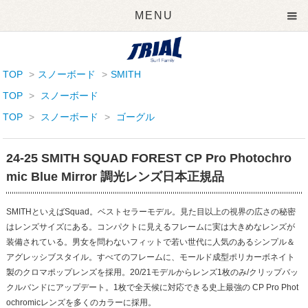
MENU
TOP
>
スノーボード
>
SMITH
TOP
>
スノーボード
TOP
>
スノーボード
>
ゴーグル
24-25 SMITH SQUAD FOREST CP Pro Photochro
mic Blue Mirror 調光レンズ日本正規品
SMITHといえばSquad。ベストセラーモデル。見た目以上の視界の広さの秘密
はレンズサイズにある。コンパクトに見えるフレームに実は大きめなレンズが
装備されている。男女を問わないフィットで若い世代に人気のあるシンプル＆
アグレッシブスタイル。すべてのフレームに、モールド成型ポリカーボネイト
製のクロマポップレンズを採用。20/21モデルからレンズ1枚のみ/クリップバッ
クルバンドにアップデート。1枚で全天候に対応できる史上最強の CP Pro Phot
ochromicレンズを多くのカラーに採用。