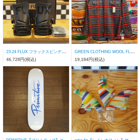
23-24 FLUX フラックスビンディング DS-LTD MATT BLACK Mサイズ
GREEN CLOTHING WOOL FLANNEL SHRAT Lサイズ
46,728円(税込)
19,184円(税込)
PRIMITIVE【プリミティブ】スケートボードデッキ NUEVO SCRIPT WHITE/DODGERS BLUE
ratio fin【レイシオフィン】サーフボードフィン FCSⅡ用トライフィン Sサイズ カラーストライプ