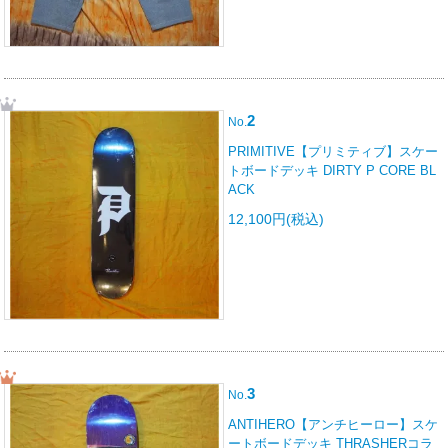
2
No.
PRIMITIVE【プリミティブ】スケー
トボードデッキ DIRTY P CORE BL
ACK
12,100円(税込)
3
No.
ANTIHERO【アンチヒーロー】スケ
ートボードデッキ THRASHERコラ