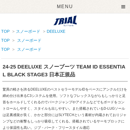
MENU
TOP
>
スノーボード
>
DEELUXE
TOP
>
スノーボード
TOP
>
スノーボード
24-25 DEELUXE スノーブーツ TEAM ID ESSENTIA
L BLACK STAGE3 日本正規品
驚異の軽さを誇るDEELUXEのベストセラーモデルIDをベースにアンクルだけを
締め分け出来るC3システムを使用。ソフトなフレックスながらもしっかりと足
首をホールドしてくれるのでパークジャンプやアイテムなどでもボードをコン
トロールしやすく、スタイルも出しやすい。また搭載されているD-LUGソール
は足裏感覚が良く、かかと部分にはSLYTECHという素材が内蔵されておりジャ
ンプなどの衝撃もしっかり吸収してくれる。搭載されているサーモブロックに
より保温性も高い。ジブ・パーク・フリースタイル適応