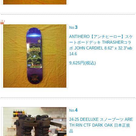
3
No.
ANTIHERO【アンチヒーロー】スケ
ートボードデッキ THRASHERコラ
ボ JOHN CARDIEL 8.62" x 32.3"wb
14.6
9,625円(税込)
4
No.
24-25 DEELUXE スノーブーツ ARE
TH RIN CTF DARK OAK 日本正規
品