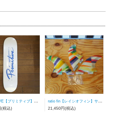
PRIMITIVE【プリミティブ】スケートボードデッキ NUEVO SCRIPT WHITE/DODGERS BLUE
ratio fin【レイシオフィン】サーフボードフィン FCSⅡ用トライフィン Sサイズ カラーストライプ
円(税込)
21,450円(税込)