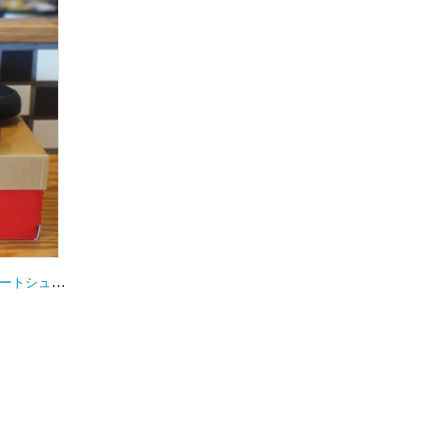
NB numeric【ニューバランス】スケートシューズ Y306BSD キッズ