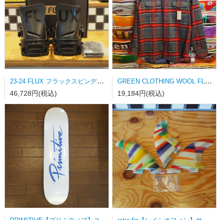
23-24 FLUX フラックスビンディング DS-LTD MATT BLACK Mサイズ
GREEN CLOTHING WOOL FLANNEL SHRAT Lサイズ
46,728円(税込)
19,184円(税込)
PRIMITIVE【プリミティブ】スケートボードデッキ NUEVO SCRIPT WHITE/DODGERS BLUE
ratio fin【レイシオフィン】サーフボードフィン FCSⅡ用トライフィン Sサイズ カラーストライプ