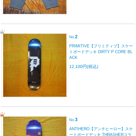
2
No.
PRIMITIVE【プリミティブ】スケー
トボードデッキ DIRTY P CORE BL
ACK
12,100円(税込)
3
No.
ANTIHERO【アンチヒーロー】スケ
ートボードデッキ THRASHERコラ