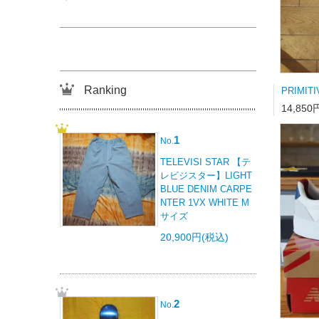
Ranking
14,850
1
No.
TELEVISI STAR 【テ
レビジスター】LIGHT
BLUE DENIM CARPE
NTER 1VX WHITE M
サイズ
20,900円(税込)
2
No.