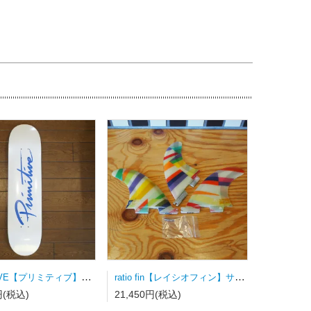
PRIMITIVE【プリミティブ】スケートボードデッキ NUEVO SCRIPT WHITE/DODGERS BLUE
ratio fin【レイシオフィン】サーフボードフィン FCSⅡ用トライフィン Sサイズ カラーストライプ
円(税込)
21,450円(税込)