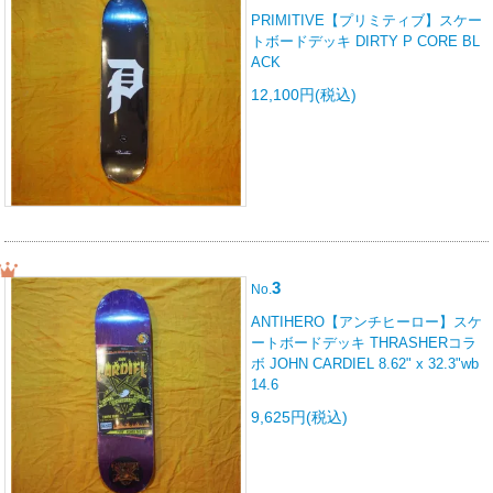
PRIMITIVE【プリミティブ】スケー
トボードデッキ DIRTY P CORE BL
ACK
12,100円(税込)
3
No.
ANTIHERO【アンチヒーロー】スケ
ートボードデッキ THRASHERコラ
ボ JOHN CARDIEL 8.62" x 32.3"wb
14.6
9,625円(税込)