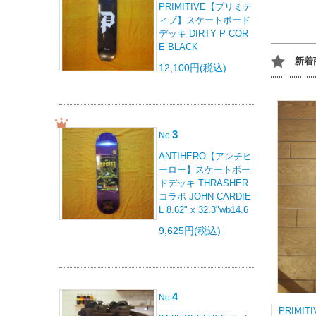
PRIMITIVE【プリミテ
ィブ】スケートボード
デッキ DIRTY P COR
E BLACK
新着
12,100円(税込)
3
No.
ANTIHERO【アンチヒ
ーロー】スケートボー
ドデッキ THRASHER
コラボ JOHN CARDIE
L 8.62" x 32.3"wb14.6
9,625円(税込)
4
No.