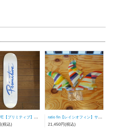
PRIMITIVE【プリミティブ】スケートボードデッキ NUEVO SCRIPT WHITE/DODGERS BLUE
ratio fin【レイシオフィン】サーフボードフィン FCSⅡ用トライフィン Sサイズ カラーストライプ
円(税込)
21,450円(税込)