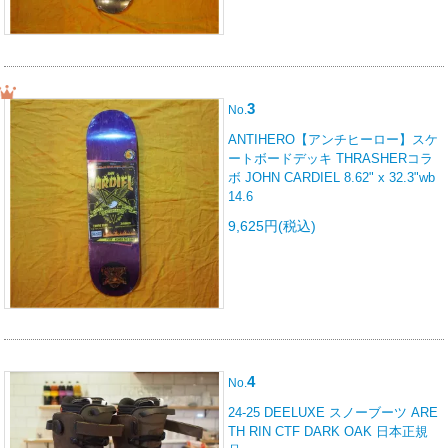
3
No.
ANTIHERO【アンチヒーロー】スケ
ートボードデッキ THRASHERコラ
ボ JOHN CARDIEL 8.62" x 32.3"wb
14.6
9,625円(税込)
4
No.
24-25 DEELUXE スノーブーツ ARE
TH RIN CTF DARK OAK 日本正規