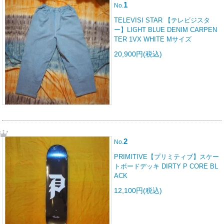
1
No.
TELEVISI STAR 【テレビジスタ
ー】LIGHT BLUE DENIM CARPEN
TER 1VX WHITE Mサイズ
20,900円(税込)
2
No.
PRIMITIVE【プリミティブ】スケー
トボードデッキ DIRTY P CORE BL
ACK
12,100円(税込)