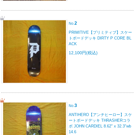
2
No.
PRIMITIVE【プリミティブ】スケー
トボードデッキ DIRTY P CORE BL
ACK
12,100円(税込)
3
No.
ANTIHERO【アンチヒーロー】スケ
ートボードデッキ THRASHERコラ
ボ JOHN CARDIEL 8.62" x 32.3"wb
14.6