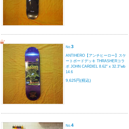
3
No.
ANTIHERO【アンチヒーロー】スケ
ートボードデッキ THRASHERコラ
ボ JOHN CARDIEL 8.62" x 32.3"wb
14.6
9,625円(税込)
4
No.