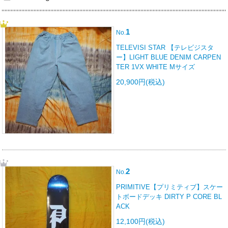
1
No.
TELEVISI STAR 【テレビジスタ
ー】LIGHT BLUE DENIM CARPEN
TER 1VX WHITE Mサイズ
20,900円(税込)
2
No.
PRIMITIVE【プリミティブ】スケー
トボードデッキ DIRTY P CORE BL
ACK
12,100円(税込)