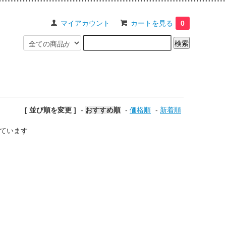
マイアカウント
カートを見る
0
[ 並び順を変更 ]
-
おすすめ順
-
価格順
-
新着順
示しています