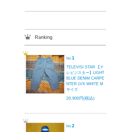
Ranking
1
No.
TELEVISI STAR 【テ
レビジスター】LIGHT
BLUE DENIM CARPE
NTER 1VX WHITE M
サイズ
20,900円(税込)
2
No.