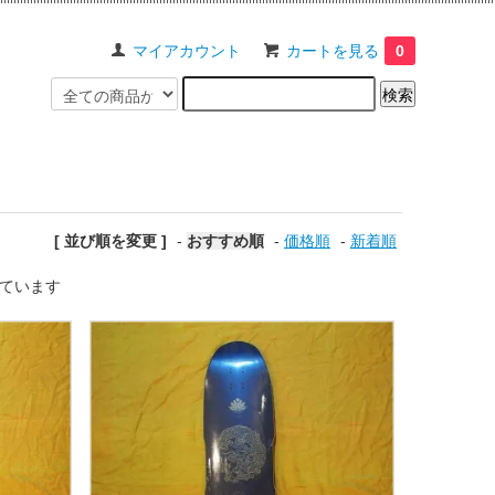
マイアカウント
カートを見る
0
[ 並び順を変更 ]
-
おすすめ順
-
価格順
-
新着順
示しています