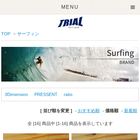
MENU
TOP
>
サーフィン
3Dimension
PRESSENT
ratio
[ 並び順を変更 ]
-
おすすめ順
-
価格順
-
新着順
全 [16] 商品中 [1-16] 商品を表示しています