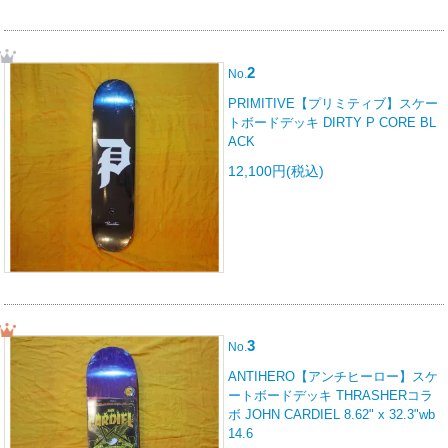
2
No.
PRIMITIVE【プリミティブ】スケー
トボードデッキ DIRTY P CORE BL
ACK
12,100円(税込)
3
No.
ANTIHERO【アンチヒーロー】スケ
ートボードデッキ THRASHERコラ
ボ JOHN CARDIEL 8.62" x 32.3"wb
14.6