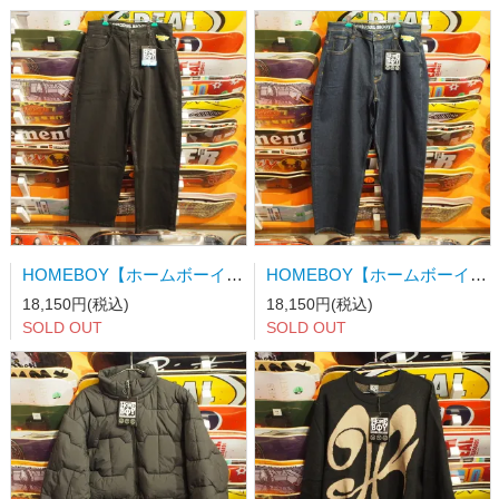
HOMEBOY【ホームボーイ】x-tra MONSTER Denim WASHED BLACK
HOMEBOY【ホームボーイ】x-tra MONSTER Denim INDIGO
18,150円(税込)
18,150円(税込)
SOLD OUT
SOLD OUT