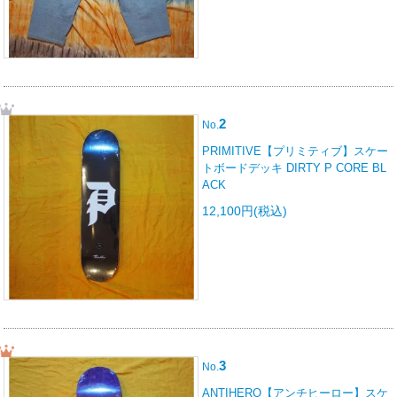
2
No.
PRIMITIVE【プリミティブ】スケー
トボードデッキ DIRTY P CORE BL
ACK
12,100円(税込)
3
No.
ANTIHERO【アンチヒーロー】スケ