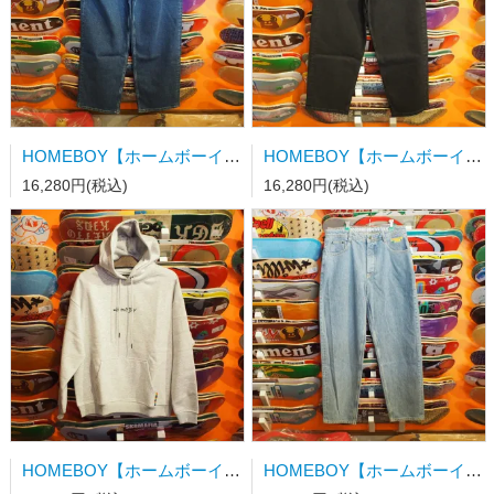
HOMEBOY【ホームボーイ】x-tra MONSTER PENCIL Denim WASHED BLUE
HOMEBOY【ホームボーイ】x-tra MONSTER PENCIL Denim WASHED BLACK
16,280円(税込)
16,280円(税込)
HOMEBOY【ホームボーイ】OLD FAT LIPS HOOD ASH HEATHER Sサイズ
HOMEBOY【ホームボーイ】x-tra MONSTER Denim MOON 34/34